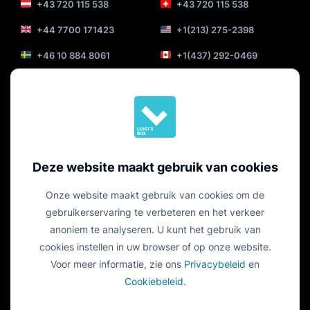
+43 720 115 538
+43 720 115 538
+44 7700 171423
+1(213) 275-2398
+46 10 884 8061
+1(437) 292-0469
+61 489 089 277
+34 919 03 73 70
+52 55 4624 2468
+48 83 888 11 19
+421 2 2220 0349
+420 790 285 197
+44 7700 171423
+44 7700 171423
Deze website maakt gebruik van cookies
+55(11) 3197-2925
Onze website maakt gebruik van cookies om de
gebruikerservaring te verbeteren en het verkeer
anoniem te analyseren. U kunt het gebruik van
cookies instellen in uw browser of op onze website.
Voor meer informatie, zie ons
Privacybeleid
en
Cookiebeleid
.